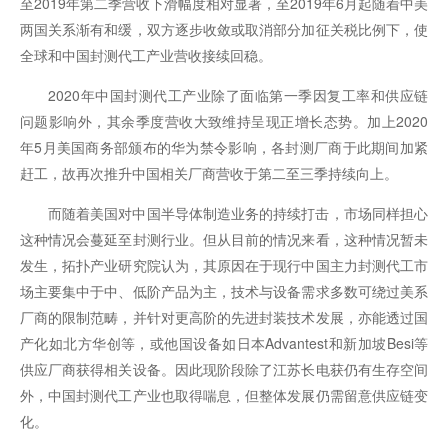
至2019年第二季营收下滑幅度相对显著，至2019年6月起随着中美
两国关系渐有和缓，双方逐步收敛或取消部分加征关税比例下，使
全球和中国封测代工产业营收接续回稳。
2020年中国封测代工产业除了面临第一季因复工率和供应链
问题影响外，其余季度营收大致维持呈现正增长态势。加上2020
年5月美国商务部颁布的华为禁令影响，各封测厂商于此期间加紧
赶工，故再次推升中国相关厂商营收于第二至三季持续向上。
而随着美国对中国半导体制造业务的持续打击，市场同样担心
这种情况会蔓延至封测行业。但从目前的情况来看，这种情况暂未
发生，拓扑产业研究院认为，其原因在于现行中国主力封测代工市
场主要集中于中、低阶产品为主，技术与设备需求多数可绕过美系
厂商的限制范畴，并针对更高阶的先进封装技术发展，亦能透过国
产化如北方华创等，或他国设备如日本Advantest和新加坡Besi等
供应厂商获得相关设备。因此现阶段除了江苏长电获仍有生存空间
外，中国封测代工产业也取得喘息，但整体发展仍需留意供应链变
化。