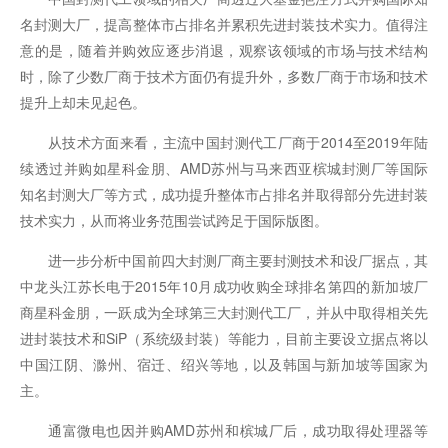
名封测大厂，提高整体市占排名并累积先进封装技术实力。值得注
意的是，随着并购效应逐步消退，观察该领域的市场与技术结构
时，除了少数厂商于技术方面仍有提升外，多数厂商于市场和技术
提升上却未见起色。
从技术方面来看，主流中国封测代工厂商于2014至2019年陆
续透过并购如星科金朋、AMD苏州与马来西亚槟城封测厂等国际
知名封测大厂等方式，成功提升整体市占排名并取得部分先进封装
技术实力，从而将业务范围尝试跨足于国际版图。
进一步分析中国前四大封测厂商主要封测技术和设厂据点，其
中龙头江苏长电于2015年10月成功收购全球排名第四的新加坡厂
商星科金朋，一跃成为全球第三大封测代工厂，并从中取得相关先
进封装技术和SiP（系统级封装）等能力，目前主要设立据点将以
中国江阴、滁州、宿迁、绍兴等地，以及韩国与新加坡等国家为
主。
通富微电也因并购AMD苏州和槟城厂后，成功取得处理器等