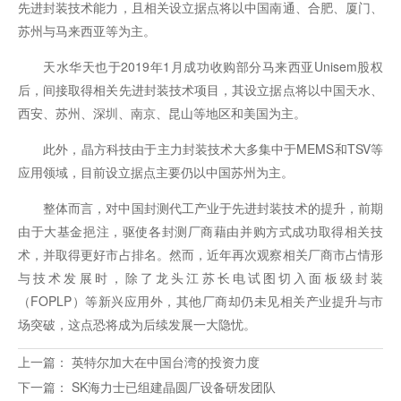
先进封装技术能力，且相关设立据点将以中国南通、合肥、厦门、
苏州与马来西亚等为主。
天水华天也于2019年1月成功收购部分马来西亚Unisem股权
后，间接取得相关先进封装技术项目，其设立据点将以中国天水、
西安、苏州、深圳、南京、昆山等地区和美国为主。
此外，晶方科技由于主力封装技术大多集中于MEMS和TSV等
应用领域，目前设立据点主要仍以中国苏州为主。
整体而言，对中国封测代工产业于先进封装技术的提升，前期
由于大基金挹注，驱使各封测厂商藉由并购方式成功取得相关技
术，并取得更好市占排名。然而，近年再次观察相关厂商市占情形
与技术发展时，除了龙头江苏长电试图切入面板级封装
（FOPLP）等新兴应用外，其他厂商却仍未见相关产业提升与市
场突破，这点恐将成为后续发展一大隐忧。
上一篇：
英特尔加大在中国台湾的投资力度
下一篇：
SK海力士已组建晶圆厂设备研发团队