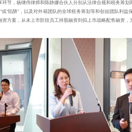
享环节，杨继伟律师和陈静娜合伙人分别从法律合规和税务筹划
”或“陷阱”，以及对外籍团队的全球税务筹划等和创始团队利
融资方案，从未上市阶段员工持股融资到拟上市战略配售融资，