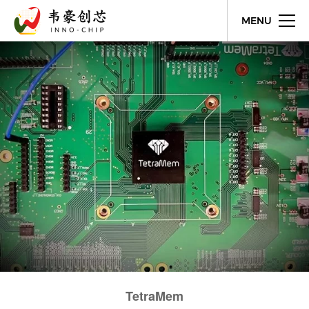
MENU
TetraMem