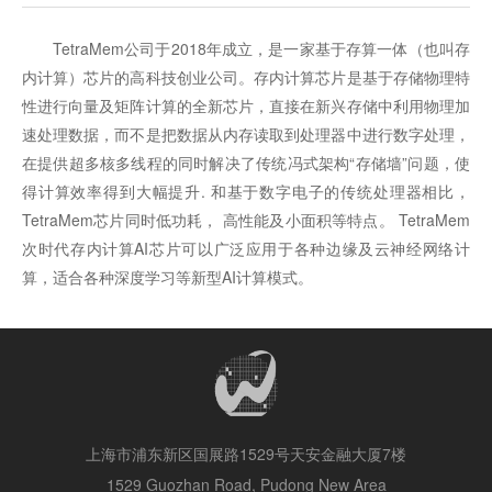
TetraMem公司于2018年成立，是一家基于存算一体（也叫存
内计算）芯片的高科技创业公司。存内计算芯片是基于存储物理特
性进行向量及矩阵计算的全新芯片，直接在新兴存储中利用物理加
速处理数据，而不是把数据从内存读取到处理器中进行数字处理，
在提供超多核多线程的同时解决了传统冯式架构“存储墙”问题，使
得计算效率得到大幅提升. 和基于数字电子的传统处理器相比，
TetraMem芯片同时低功耗， 高性能及小面积等特点。 TetraMem
次时代存内计算AI芯片可以广泛应用于各种边缘及云神经网络计
算，适合各种深度学习等新型AI计算模式。
上海市浦东新区国展路1529号天安金融大厦7楼
1529 Guozhan Road, Pudong New Area