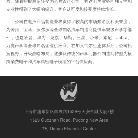
股。随着控股股东转变为芯片设计公司，共达电声业务的独立性和
专业性得到了大幅的提升，客户认可度和接受度持续增长。
公司在电声产品制造业界赢得了较高的市场知名度和美誉度，
为奔驰、宝马、沃尔沃等全球知名汽车制造商提供车规级声学零部
件，也是哈曼、华为、龙旗、华勤、三星、小米、索尼、Jabra、
万魔声学等全球知名企业供应商。在加入韦尔生态体系后，公司拓
宽视野，升级战略布局，逐步从传统的声学元器件制造商转型为横
跨消费电子和汽车精密电子模组的平台供应商。
上海市浦东新区国展路1529号天安金融大厦7楼
1529 Guozhan Road, Pudong New Area
7F, Tianan Financial Center