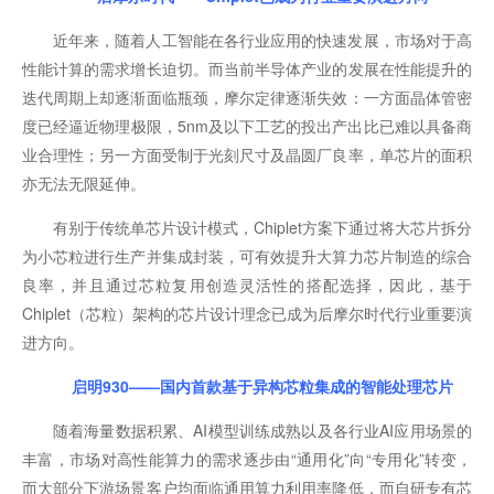
近年来，随着人工智能在各行业应用的快速发展，市场对于高
性能计算的需求增长迫切。而当前半导体产业的发展在性能提升的
迭代周期上却逐渐面临瓶颈，摩尔定律逐渐失效：一方面晶体管密
度已经逼近物理极限，5nm及以下工艺的投出产出比已难以具备商
业合理性；另一方面受制于光刻尺寸及晶圆厂良率，单芯片的面积
亦无法无限延伸。
有别于传统单芯片设计模式，Chiplet方案下通过将大芯片拆分
为小芯粒进行生产并集成封装，可有效提升大算力芯片制造的综合
良率，并且通过芯粒复用创造灵活性的搭配选择，因此，基于
Chiplet（芯粒）架构的芯片设计理念已成为后摩尔时代行业重要演
进方向。
启明930——国内首款基于异构芯粒集成的智能处理芯片
随着海量数据积累、AI模型训练成熟以及各行业AI应用场景的
丰富，市场对高性能算力的需求逐步由“通用化”向“专用化”转变，
而大部分下游场景客户均面临通用算力利用率降低，而自研专有芯