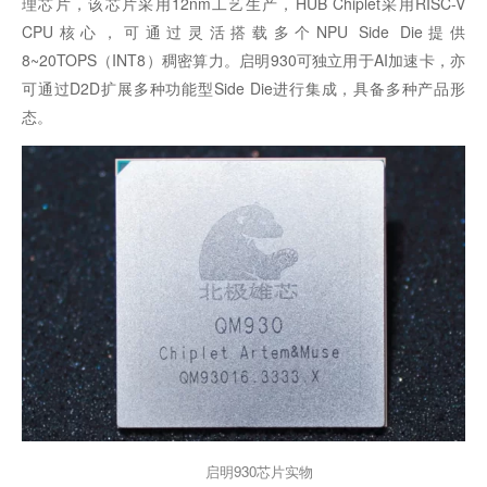
理芯片，该芯片采用12nm工艺生产，HUB Chiplet采用RISC-V
CPU核心，可通过灵活搭载多个NPU Side Die提供
8~20TOPS（INT8）稠密算力。启明930可独立用于AI加速卡，亦
可通过D2D扩展多种功能型Side Die进行集成，具备多种产品形
态。
启明930芯片实物