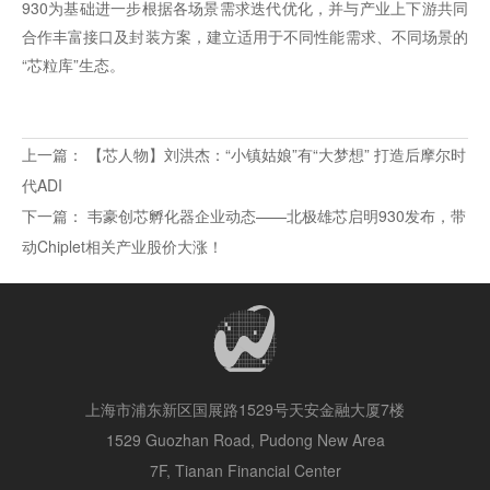
930为基础进一步根据各场景需求迭代优化，并与产业上下游共同
合作丰富接口及封装方案，建立适用于不同性能需求、不同场景的
“芯粒库”生态。
上一篇：
【芯人物】刘洪杰：“小镇姑娘”有“大梦想” 打造后摩尔时
代ADI
下一篇：
韦豪创芯孵化器企业动态——北极雄芯启明930发布，带
动Chiplet相关产业股价大涨！
上海市浦东新区国展路1529号天安金融大厦7楼
1529 Guozhan Road, Pudong New Area
7F, Tianan Financial Center